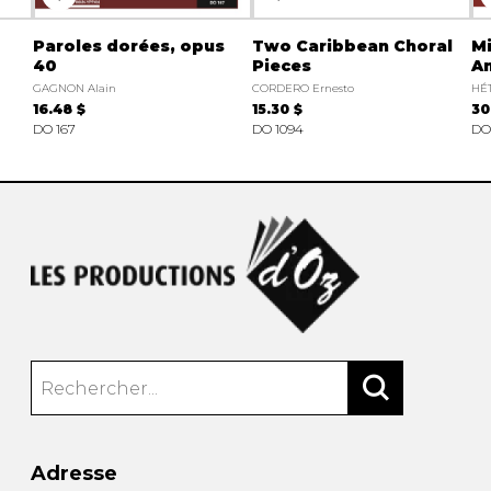
Paroles dorées, opus
Two Caribbean Choral
Mi
40
Pieces
A
GAGNON Alain
CORDERO Ernesto
HÉT
16.48 $
15.30 $
30
DO 167
DO 1094
DO
Adresse