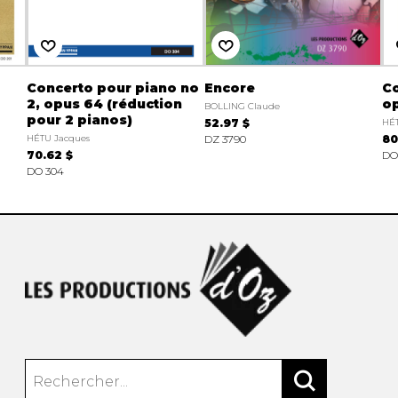
Concerto pour piano no
Encore
Co
2, opus 64 (réduction
op
BOLLING Claude
pour 2 pianos)
52.97 $
HÉT
HÉTU Jacques
DZ 3790
80
70.62 $
DO
DO 304