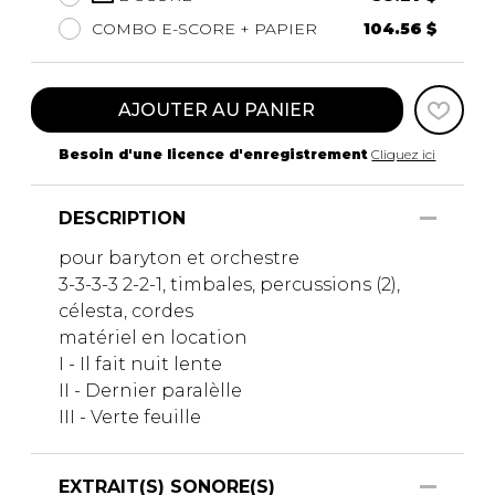
COMBO E-SCORE + PAPIER
104.56 $
AJOUTER AU PANIER
Besoin d'une licence d'enregistrement
Cliquez ici
DESCRIPTION
pour baryton et orchestre
3-3-3-3 2-2-1, timbales, percussions (2),
célesta, cordes
matériel en location
I - Il fait nuit lente
II - Dernier paralèlle
III - Verte feuille
EXTRAIT(S) SONORE(S)