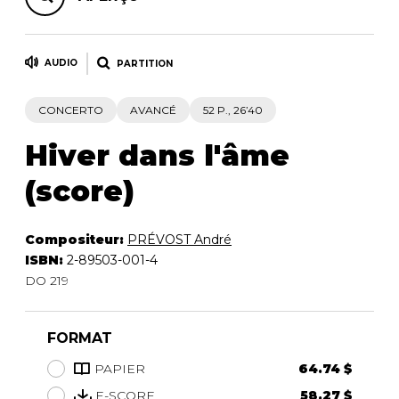
AUDIO
PARTITION
CONCERTO
AVANCÉ
52 P., 26’40
Hiver dans l'âme
(score)
Compositeur:
PRÉVOST André
ISBN:
2-89503-001-4
DO 219
FORMAT
PAPIER
64.74 $
E-SCORE
58.27 $