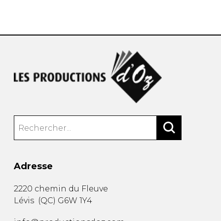
AUTRES PRODUITS
Adresse
2220 chemin du Fleuve
Lévis
(
QC
)
G6W 1Y4