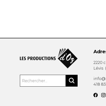
AUTRES PRODUITS
Adre
2220 
Lévis
info@
418 8