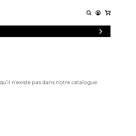
CONNEXION
PARTITIONS
AUTRES
INSCRIPTION
POUR
PRODUITS
ENSEMBLES
Articles promotionnels
Chœur
Cordes Knobloch
Concerto
Disques compacts et
Musique de chambre
DVDs
 qu’il n’existe pas dans notre catalogue.
Orchestre
Ouvrages théoriques
et livres
Quatuor de flûtes
Quatuor de saxophones