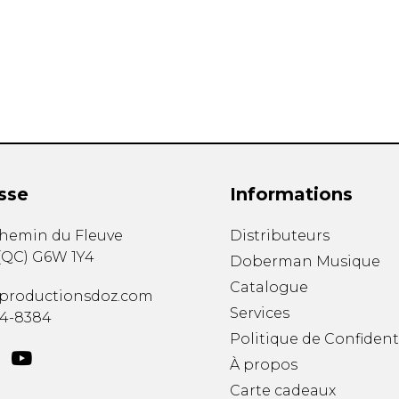
Hautbois
Luth
Mandoline
Orgue
Percussion
Piano
Saxophone
Trombone
Trompette
sse
Informations
Tuba
Ukulélé
chemin du Fleuve
Distributeurs
Violon
(
QC
)
G6W 1Y4
Doberman Musique
Violoncelle
Catalogue
Voix
productionsdoz.com
Services
34-8384
Politique de Confident
À propos
Carte cadeaux