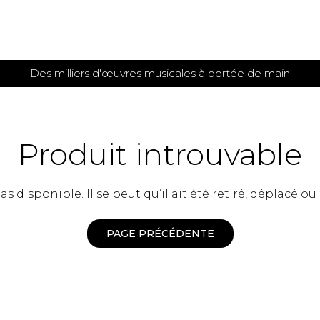
Des milliers d'œuvres musicales à portée de main
 et
TITIONS POUR GUITARE
PARTITIONS
POUR
AUTRES
es
INSTRUMENTS
Produit introuvable
seule
Alto
s
Basse électrique
s
 disponible. Il se peut qu’il ait été retiré, déplacé ou
Basson
s
Clarinette
s et plus
Clavecin
PAGE PRÉCÉDENTE
e de guitares
Contrebasse
e de guitares
Cor anglais
 pour guitare
Cor français
et un autre instrument
Flûte
 de chambre avec guitare
Harpe