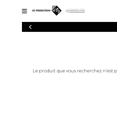
CATALOGUE
Explorez notre catalogue de partitions riche en œuvres originales
PAR
en arrangements de qualité.
Méthod
Guitare 
Explorez notre catalogue de partitions
2 guitare
riche en œuvres originales et en
arrangements de qualité.
3 guitare
PARTITIONS POUR GUITARE
Le produit que vous recherchez n’est pas
4 guitare
5 guitare
Ensembl
PARTITIONS POUR AUTRES INSTRUMENTS
Orchestr
Concerto
Guitare 
PARTITIONS POUR ENSEMBLES
Musique