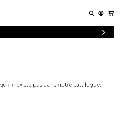
CONNEXION
PARTITIONS
AUTRES
INSCRIPTION
POUR
PRODUITS
ENSEMBLES
Articles promotionnels
Chœur
Cordes Knobloch
Concerto
Disques compacts et
Musique de chambre
DVDs
 qu’il n’existe pas dans notre catalogue.
Orchestre
Ouvrages théoriques
et livres
Quatuor de flûtes
Quatuor de saxophones