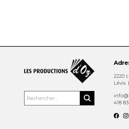
AUTRES PRODUITS
Adre
2220 
Lévis
info@
418 8