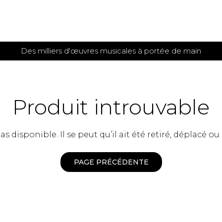
Des milliers d'œuvres musicales à portée de main
 et
TITIONS POUR GUITARE
PARTITIONS
POUR
AUTRES
es
INSTRUMENTS
Produit introuvable
seule
Alto
s
Basse électrique
s
 disponible. Il se peut qu’il ait été retiré, déplacé ou
Basson
s
Clarinette
s et plus
Clavecin
PAGE PRÉCÉDENTE
e de guitares
Contrebasse
e de guitares
Cor anglais
 pour guitare
Cor français
et un autre instrument
Flûte
 de chambre avec guitare
Harpe