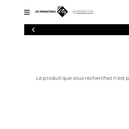
CATALOGUE
Explorez notre catalogue de partitions riche en œuvres originales
PAR
en arrangements de qualité.
Méthod
Guitare 
Explorez notre catalogue de partitions
2 guitare
riche en œuvres originales et en
arrangements de qualité.
3 guitare
PARTITIONS POUR GUITARE
Le produit que vous recherchez n’est pas
4 guitare
5 guitare
Ensembl
PARTITIONS POUR AUTRES INSTRUMENTS
Orchestr
Concerto
Guitare 
PARTITIONS POUR ENSEMBLES
Musique