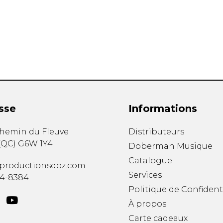
Hautbois
Luth
Mandoline
Orgue
Percussion
Piano
Saxophone
Trombone
Trompette
sse
Informations
Tuba
Ukulélé
chemin du Fleuve
Distributeurs
Violon
(
QC
)
G6W 1Y4
Doberman Musique
Violoncelle
Catalogue
Voix
productionsdoz.com
Services
34-8384
Politique de Confident
À propos
Carte cadeaux