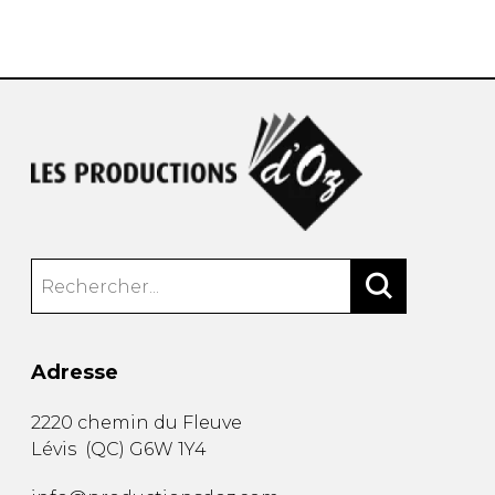
AUTRES PRODUITS
Adresse
2220 chemin du Fleuve
Lévis
(
QC
)
G6W 1Y4