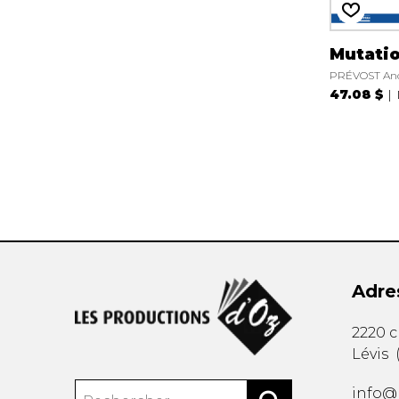
Mutati
PRÉVOST An
47.08 $
Adre
2220 
Lévis
info@