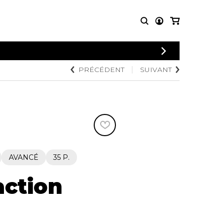
CONNEXION
PRÉCÉDENT
SUIVANT
PARTITIONS
AUTRES
INSCRIPTION
POUR
PRODUITS
ENSEMBLES
Articles promotionnels
Chœur
Cordes Knobloch
Concerto
Disques compacts et
Musique de chambre
DVDs
Orchestre
Ouvrages théoriques
et livres
Quatuor de flûtes
AVANCÉ
35 P.
Quatuor de saxophones
action