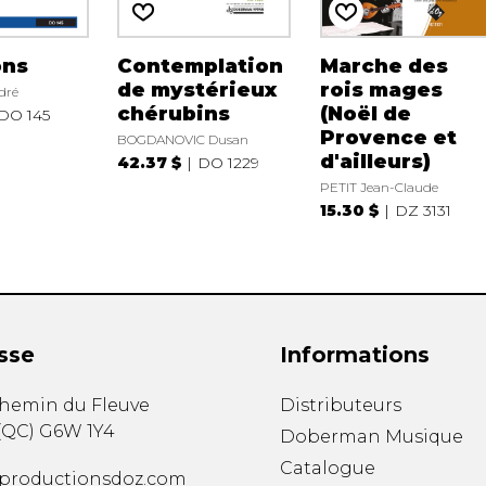
ons
Contemplation
Marche des
de mystérieux
rois mages
dré
chérubins
(Noël de
DO 145
Provence et
BOGDANOVIC Dusan
d'ailleurs)
42.37 $
DO 1229
PETIT Jean-Claude
15.30 $
DZ 3131
sse
Informations
chemin du Fleuve
Distributeurs
(
QC
)
G6W 1Y4
Doberman Musique
Catalogue
productionsdoz.com