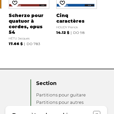
Scherzo pour
Cinq
quatuor à
caractères
cordes, opus
HOUDY Pierick
54
14.12 $
DO 98
HÉTU Jacques
17.66 $
DO 783
Section
Partitions pour guitare
Partitions pour autres
instruments