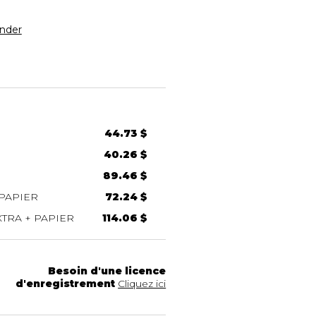
nder
44.73 $
40.26 $
89.46 $
PAPIER
72.24 $
TRA + PAPIER
114.06 $
Besoin d'une licence
d'enregistrement
Cliquez ici