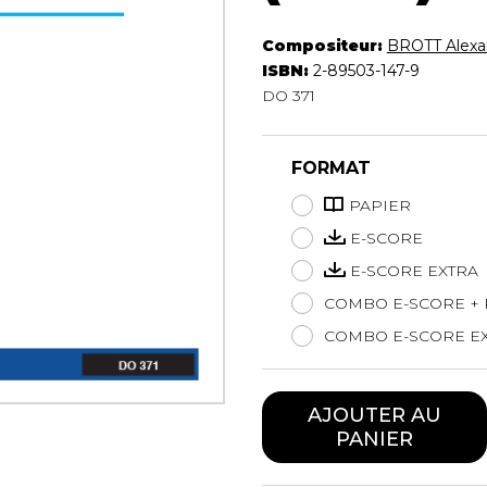
Hautbois
Luth
Compositeur:
BROTT Alexa
Mandoline
ISBN:
2-89503-147-9
DO 371
Orgue
Percussion
Piano
FORMAT
Saxophone
Trombone
PAPIER
Trompette
E-SCORE
Tuba
E-SCORE EXTRA
Ukulélé
COMBO E-SCORE + 
Violon
Violoncelle
COMBO E-SCORE EX
Voix
AJOUTER AU
PANIER