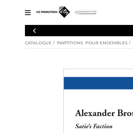
CATALOGUE
Explorez notre catalogue de partitions riche en œuvres originales
CATALOGUE
PARTITIONS POUR ENSEMBLES
PAR
en arrangements de qualité.
Méthod
Guitare 
Explorez notre catalogue de partitions
2 guitare
riche en œuvres originales et en
arrangements de qualité.
3 guitare
PARTITIONS POUR GUITARE
4 guitare
5 guitare
Ensembl
PARTITIONS POUR AUTRES INSTRUMENTS
Orchestr
Concerto
Guitare 
PARTITIONS POUR ENSEMBLES
Musique