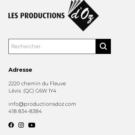
Adresse
2220 chemin du Fleuve
Lévis
(
QC
)
G6W 1Y4
info@productionsdoz.com
418 834-8384