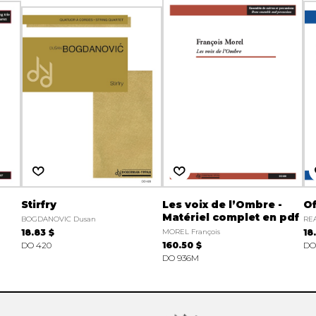
Stirfry
Les voix de l’Ombre -
Of
Matériel complet en pdf
BOGDANOVIC Dusan
RE
18.83 $
MOREL François
18
DO 420
160.50 $
DO 
DO 936M