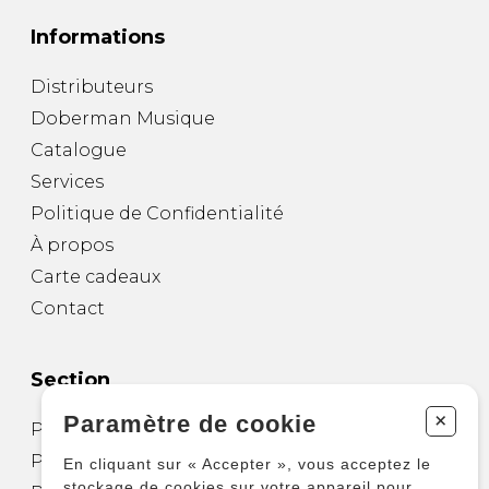
Informations
Distributeurs
Doberman Musique
Catalogue
Services
Politique de Confidentialité
À propos
Carte cadeaux
Contact
Section
+
Paramètre de cookie
Partitions pour guitare
Partitions pour autres instruments
En cliquant sur « Accepter », vous acceptez le
stockage de cookies sur votre appareil pour