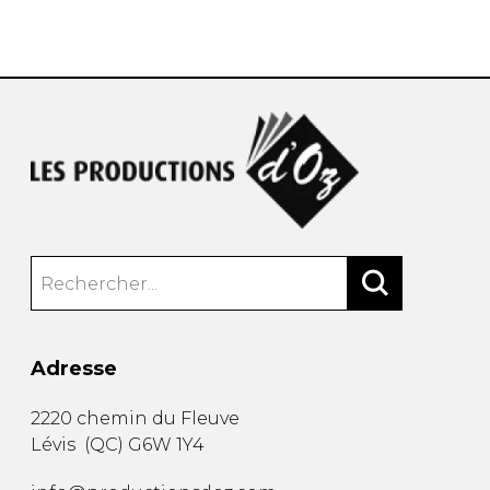
AUTRES PRODUITS
Adresse
2220 chemin du Fleuve
Lévis
(
QC
)
G6W 1Y4