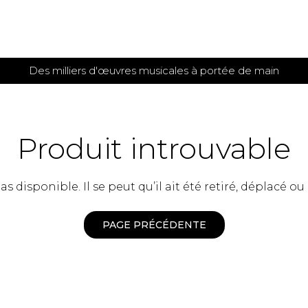
Des milliers d'œuvres musicales à portée de main
 et
TITIONS POUR GUITARE
PARTITIONS
POUR
AUTRES
es
INSTRUMENTS
Produit introuvable
seule
Alto
s
Basse électrique
s
 disponible. Il se peut qu’il ait été retiré, déplacé ou
Basson
s
Clarinette
s et plus
Clavecin
PAGE PRÉCÉDENTE
e de guitares
Contrebasse
e de guitares
Cor anglais
 pour guitare
Cor français
et un autre instrument
Flûte
 de chambre avec guitare
Harpe