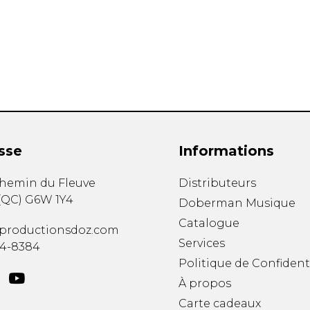
Hautbois
Luth
Mandoline
Orgue
Percussion
Piano
Saxophone
Trombone
Trompette
sse
Informations
Tuba
Ukulélé
chemin du Fleuve
Distributeurs
Violon
(
QC
)
G6W 1Y4
Doberman Musique
Violoncelle
Catalogue
Voix
productionsdoz.com
Services
34-8384
Politique de Confident
À propos
Carte cadeaux