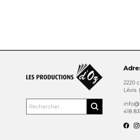
AUTRES PRODUITS
Adre
2220 
Lévis
info@
418 8