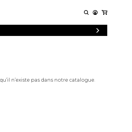
CONNEXION
PARTITIONS
AUTRES
INSCRIPTION
POUR
PRODUITS
ENSEMBLES
Articles promotionnels
Chœur
Cordes Knobloch
Concerto
Disques compacts et
Musique de chambre
DVDs
 qu’il n’existe pas dans notre catalogue.
Orchestre
Ouvrages théoriques
et livres
Quatuor de flûtes
Quatuor de saxophones