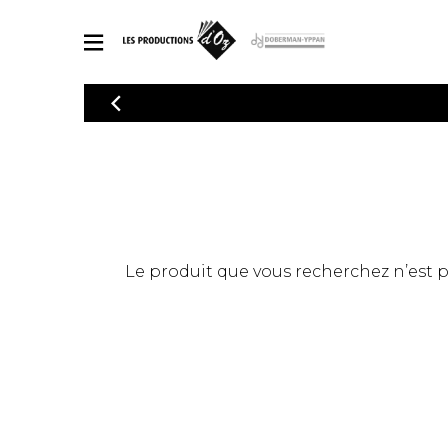
CATALOGUE
Explorez notre catalogue de partitions riche en œuvres originales
PAR
en arrangements de qualité.
Méthod
Guitare 
Explorez notre catalogue de partitions
2 guitare
riche en œuvres originales et en
arrangements de qualité.
3 guitare
PARTITIONS POUR GUITARE
Le produit que vous recherchez n’est pas
4 guitare
5 guitare
Ensembl
PARTITIONS POUR AUTRES INSTRUMENTS
Orchestr
Concerto
Guitare 
PARTITIONS POUR ENSEMBLES
Musique