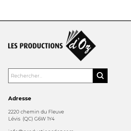
AUTRES PRODUITS
Adresse
2220 chemin du Fleuve
Lévis
(
QC
)
G6W 1Y4