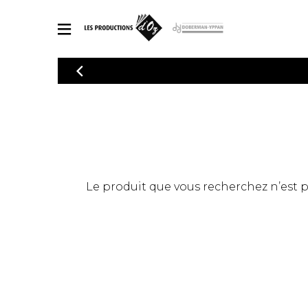
CATALOGUE
Explorez notre catalogue de partitions riche en œuvres originales
PAR
en arrangements de qualité.
Méthod
Guitare 
Explorez notre catalogue de partitions
2 guitare
riche en œuvres originales et en
arrangements de qualité.
3 guitare
PARTITIONS POUR GUITARE
Le produit que vous recherchez n’est pas
4 guitare
5 guitare
Ensembl
PARTITIONS POUR AUTRES INSTRUMENTS
Orchestr
Concerto
Guitare 
PARTITIONS POUR ENSEMBLES
Musique