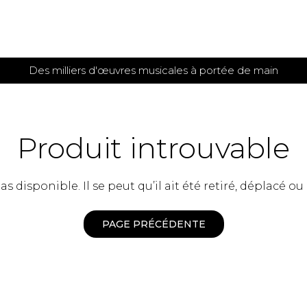
Des milliers d'œuvres musicales à portée de main
 et
TITIONS POUR GUITARE
PARTITIONS
POUR
AUTRES
es
INSTRUMENTS
Produit introuvable
seule
Alto
s
Basse électrique
s
 disponible. Il se peut qu’il ait été retiré, déplacé ou
Basson
s
Clarinette
s et plus
Clavecin
PAGE PRÉCÉDENTE
e de guitares
Contrebasse
e de guitares
Cor anglais
 pour guitare
Cor français
et un autre instrument
Flûte
 de chambre avec guitare
Harpe