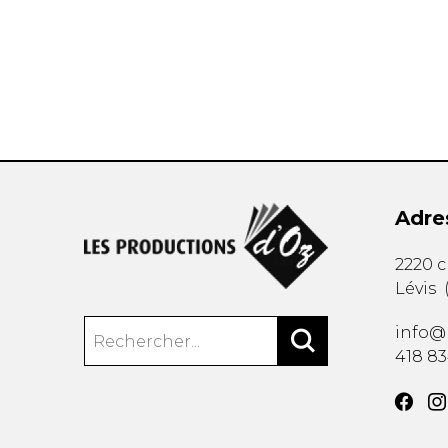
AUTRES PRODUITS
Adre
2220 
Lévis
info@
418 8