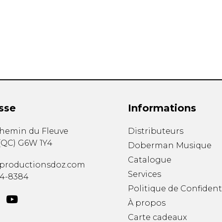
Hautbois
Luth
Mandoline
Orgue
Percussion
Piano
Saxophone
Trombone
Trompette
sse
Informations
Tuba
Ukulélé
chemin du Fleuve
Distributeurs
Violon
(
QC
)
G6W 1Y4
Doberman Musique
Violoncelle
Catalogue
Voix
productionsdoz.com
Services
34-8384
Politique de Confident
À propos
Carte cadeaux