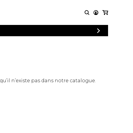
CONNEXION
PARTITIONS
AUTRES
INSCRIPTION
POUR
PRODUITS
ENSEMBLES
Articles promotionnels
Chœur
Cordes Knobloch
Concerto
Disques compacts et
Musique de chambre
DVDs
 qu’il n’existe pas dans notre catalogue.
Orchestre
Ouvrages théoriques
et livres
Quatuor de flûtes
Quatuor de saxophones