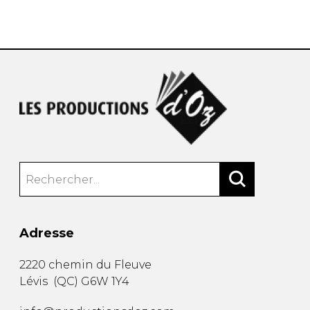
AUTRES PRODUITS
Adresse
2220 chemin du Fleuve
Lévis
(
QC
)
G6W 1Y4