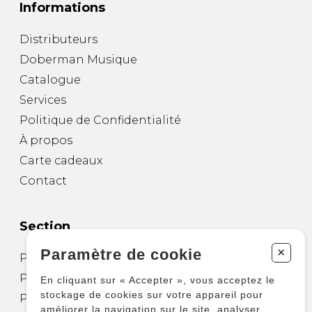
Informations
Distributeurs
Doberman Musique
Catalogue
Services
Politique de Confidentialité
À propos
Carte cadeaux
Contact
Section
+
Paramètre de cookie
Partitions pour guitare
Partitions pour autres instruments
En cliquant sur « Accepter », vous acceptez le
stockage de cookies sur votre appareil pour
Partitions pour ensembles
améliorer la navigation sur le site, analyser