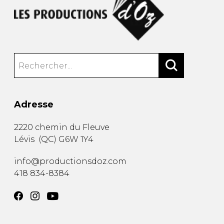
Adresse
2220 chemin du Fleuve
Lévis
(
QC
)
G6W 1Y4
info@productionsdoz.com
418 834-8384