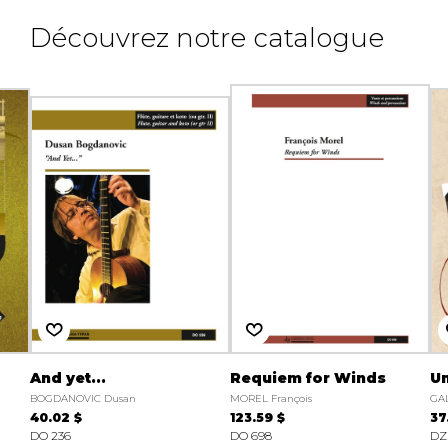
Découvrez notre catalogue
And yet...
Requiem for Winds
U
BOGDANOVIC Dusan
MOREL François
GAL
40.02 $
123.59 $
37
DO 236
DO 698
DZ