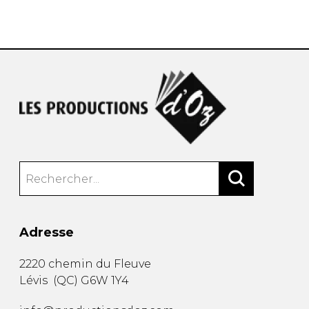
AUTRES PRODUITS
Adresse
2220 chemin du Fleuve
Lévis
(
QC
)
G6W 1Y4