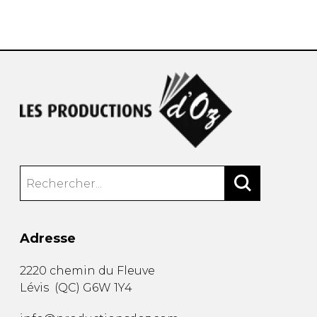
AUTRES PRODUITS
Adresse
2220 chemin du Fleuve
Lévis
(
QC
)
G6W 1Y4