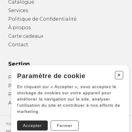
Catalogue
Services
Politique de Confidentialité
À propos
Carte cadeaux
Contact
Section
+
Paramètre de cookie
Partitions pour guitare
Partitions pour autres instruments
En cliquant sur « Accepter », vous acceptez le
stockage de cookies sur votre appareil pour
Partitions pour ensembles
améliorer la navigation sur le site, analyser
Autres produits
l’utilisation du site et contribuer à nos efforts de
marketing.
TOUS DROITS RÉSERVÉS © COPYRIGHT 2026 – PRODUCTIONS D'OZ
Accepter
Fermer
PROPULSÉ PAR