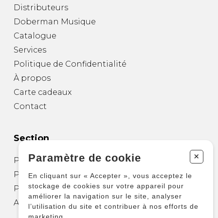
Distributeurs
Doberman Musique
Catalogue
Services
Politique de Confidentialité
À propos
Carte cadeaux
Contact
Section
+
Paramètre de cookie
Partitions pour guitare
Partitions pour autres instruments
En cliquant sur « Accepter », vous acceptez le
stockage de cookies sur votre appareil pour
Partitions pour ensembles
améliorer la navigation sur le site, analyser
Autres produits
l’utilisation du site et contribuer à nos efforts de
marketing.