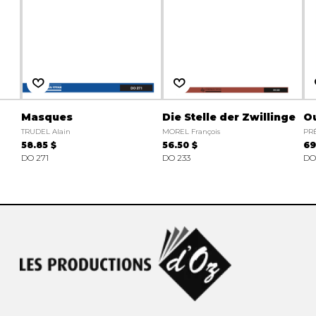
Masques
Die Stelle der Zwillinge
Ou
TRUDEL Alain
MOREL François
PR
58.85 $
56.50 $
69
DO 271
DO 233
DO