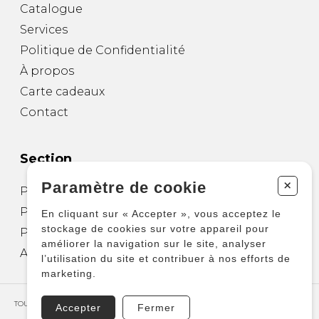
Catalogue
Services
Politique de Confidentialité
À propos
Carte cadeaux
Contact
Section
+
Paramètre de cookie
Partitions pour guitare
Partitions pour autres instruments
En cliquant sur « Accepter », vous acceptez le
stockage de cookies sur votre appareil pour
Partitions pour ensembles
améliorer la navigation sur le site, analyser
Autres produits
l’utilisation du site et contribuer à nos efforts de
marketing.
TOUS DROITS RÉSERVÉS © COPYRIGHT 2026 – PRODUCTIONS D'OZ
Accepter
Fermer