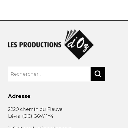
AUTRES PRODUITS
Adresse
2220 chemin du Fleuve
Lévis
(
QC
)
G6W 1Y4