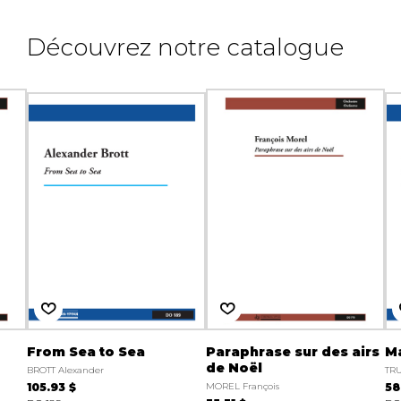
Découvrez notre catalogue
From Sea to Sea
Paraphrase sur des airs
M
de Noël
BROTT Alexander
TRU
105.93 $
MOREL François
58