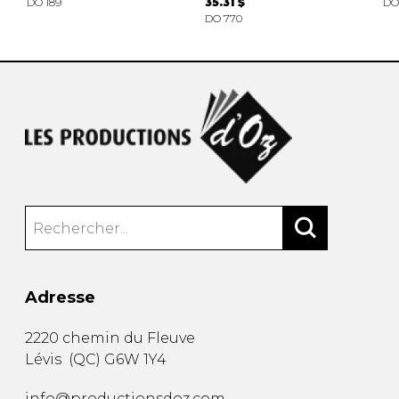
DO 189
35.31 $
DO
DO 770
Adresse
2220 chemin du Fleuve
Lévis
(
QC
)
G6W 1Y4
info@productionsdoz.com