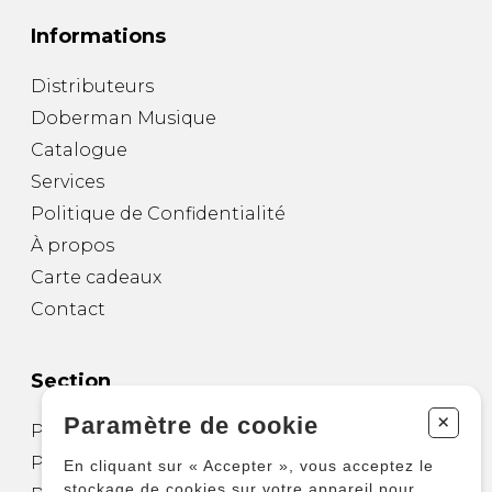
Informations
Distributeurs
Doberman Musique
Catalogue
Services
Politique de Confidentialité
À propos
Carte cadeaux
Contact
Section
+
Paramètre de cookie
Partitions pour guitare
Partitions pour autres instruments
En cliquant sur « Accepter », vous acceptez le
stockage de cookies sur votre appareil pour