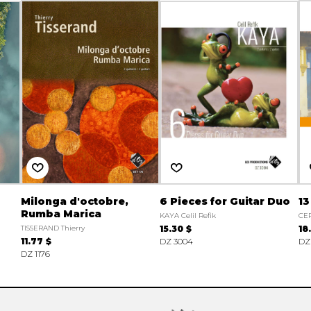
Milonga d'octobre,
6 Pieces for Guitar Duo
13
Rumba Marica
KAYA Celil Refik
CER
TISSERAND Thierry
15.30 $
18
11.77 $
DZ 3004
DZ
DZ 1176