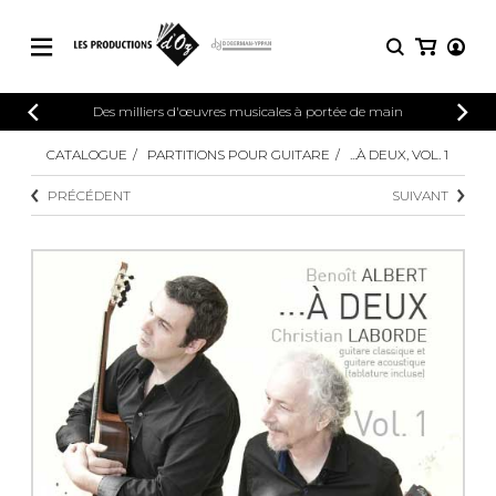
CATALOGUE
Des milliers d'œuvres musicales à portée de main
CONNEXION
Explorez notre catalogue de partitions
CATALOGUE
PARTITIONS POUR GUITARE
...À DEUX, VOL. 1
PARTITIONS 
INSCRIPTION
riche en œuvres originales et en
PRÉCÉDENT
SUIVANT
arrangements de qualité.
Méthodes
Guitare seule
Explorez notre catalogue de partitions
riche en œuvres originales et en
2 guitares
arrangements de qualité.
3 guitares
4 guitares
PARTITIONS POUR GUITARE
5 guitares et plus
Ensemble de guitare
PARTITIONS POUR AUTRES
Orchestre de guitares
INSTRUMENTS
Concerto pour guitar
Guitare et un autre 
PARTITIONS POUR ENSEMBLES
Musique de chambre 