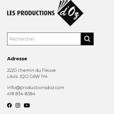
Adresse
2220 chemin du Fleuve
Lévis
(
QC
)
G6W 1Y4
info@productionsdoz.com
418 834-8384