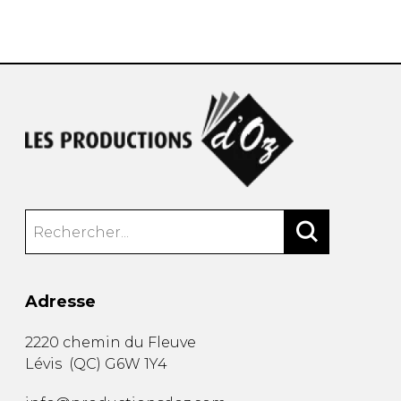
AUTRES PRODUITS
Adresse
2220 chemin du Fleuve
Lévis
(
QC
)
G6W 1Y4