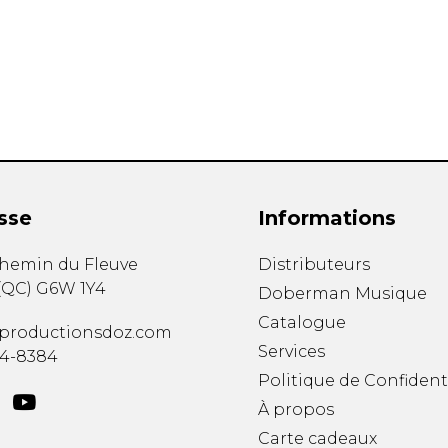
Hautbois
Luth
Mandoline
Orgue
Percussion
Piano
Saxophone
Trombone
Trompette
sse
Informations
Tuba
Ukulélé
chemin du Fleuve
Distributeurs
Violon
(
QC
)
G6W 1Y4
Doberman Musique
Violoncelle
Catalogue
Voix
productionsdoz.com
Services
34-8384
Politique de Confident
À propos
Carte cadeaux