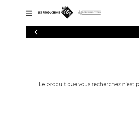
CATALOGUE
Explorez notre catalogue de partitions riche en œuvres originales
PAR
en arrangements de qualité.
Méthod
Guitare 
Explorez notre catalogue de partitions
2 guitare
riche en œuvres originales et en
arrangements de qualité.
3 guitare
PARTITIONS POUR GUITARE
Le produit que vous recherchez n’est pas
4 guitare
5 guitare
Ensembl
PARTITIONS POUR AUTRES INSTRUMENTS
Orchestr
Concerto
Guitare 
PARTITIONS POUR ENSEMBLES
Musique