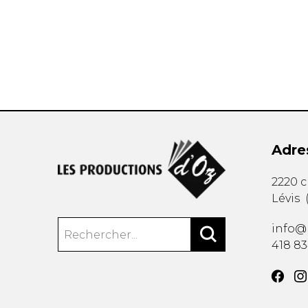
AUTRES PRODUITS
Adre
2220 
Lévis
info@
418 8