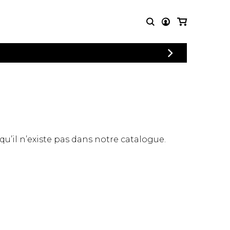
CONNEXION
PARTITIONS
AUTRES
INSCRIPTION
POUR
PRODUITS
ENSEMBLES
Articles promotionnels
Chœur
Cordes Knobloch
Concerto
Disques compacts et
Musique de chambre
DVDs
 qu’il n’existe pas dans notre catalogue.
Orchestre
Ouvrages théoriques
et livres
Quatuor de flûtes
Quatuor de saxophones