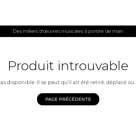
Des milliers d'œuvres musicales à portée de main
 et
TITIONS POUR GUITARE
PARTITIONS
POUR
AUTRES
es
INSTRUMENTS
Produit introuvable
seule
Alto
s
Basse électrique
s
 disponible. Il se peut qu’il ait été retiré, déplacé ou
Basson
s
Clarinette
s et plus
Clavecin
PAGE PRÉCÉDENTE
e de guitares
Contrebasse
e de guitares
Cor anglais
 pour guitare
Cor français
et un autre instrument
Flûte
 de chambre avec guitare
Harpe