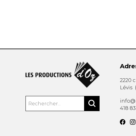
AUTRES PRODUITS
Adre
2220 
Lévis
info@
418 8