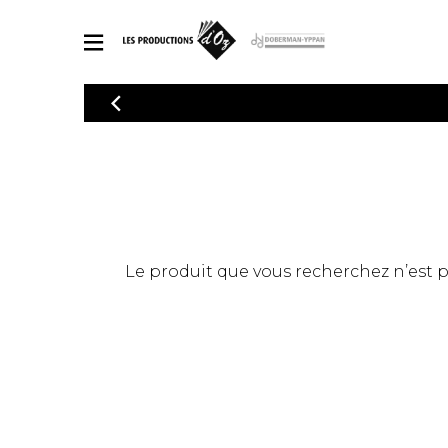
CATALOGUE
Explorez notre catalogue de partitions riche en œuvres originales
PAR
en arrangements de qualité.
Méthod
Guitare 
Explorez notre catalogue de partitions
2 guitare
riche en œuvres originales et en
arrangements de qualité.
3 guitare
PARTITIONS POUR GUITARE
Le produit que vous recherchez n’est pas
4 guitare
5 guitare
Ensembl
PARTITIONS POUR AUTRES INSTRUMENTS
Orchestr
Concerto
Guitare 
PARTITIONS POUR ENSEMBLES
Musique