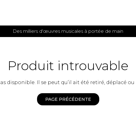
Des milliers d'œuvres musicales à portée de main
 et
TITIONS POUR GUITARE
PARTITIONS
POUR
AUTRES
es
INSTRUMENTS
Produit introuvable
seule
Alto
s
Basse électrique
s
 disponible. Il se peut qu’il ait été retiré, déplacé ou
Basson
s
Clarinette
s et plus
Clavecin
PAGE PRÉCÉDENTE
e de guitares
Contrebasse
e de guitares
Cor anglais
 pour guitare
Cor français
et un autre instrument
Flûte
 de chambre avec guitare
Harpe