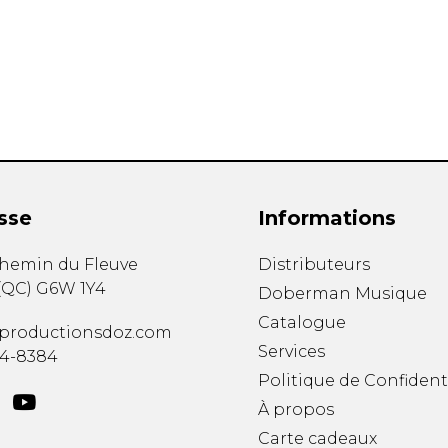
Hautbois
Luth
Mandoline
Orgue
Percussion
Piano
Saxophone
Trombone
Trompette
sse
Informations
Tuba
Ukulélé
chemin du Fleuve
Distributeurs
Violon
(
QC
)
G6W 1Y4
Doberman Musique
Violoncelle
Catalogue
Voix
productionsdoz.com
Services
34-8384
Politique de Confident
À propos
Carte cadeaux