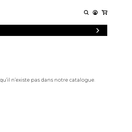
CONNEXION
PARTITIONS
AUTRES
INSCRIPTION
POUR
PRODUITS
ENSEMBLES
Articles promotionnels
Chœur
Cordes Knobloch
Concerto
Disques compacts et
Musique de chambre
DVDs
 qu’il n’existe pas dans notre catalogue.
Orchestre
Ouvrages théoriques
et livres
Quatuor de flûtes
Quatuor de saxophones