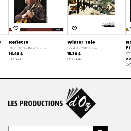
s
Reflet IV
Winter Tale
No
Fr
OURKOUZOUNOV Atanas
BOGDANOVIC Dusan
16.48 $
15.30 $
BO
DO 569
DO 1564
22
DO