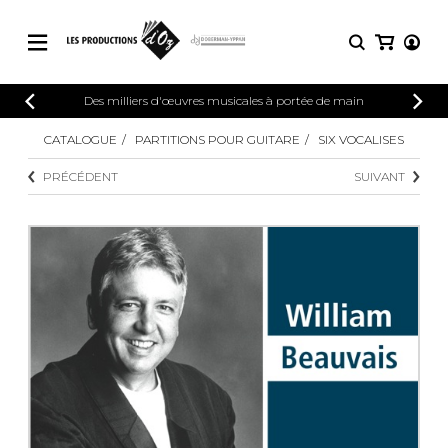
CATALOGUE
Des milliers d'œuvres musicales à portée de main
CONNEXION
Explorez notre catalogue de partitions
CATALOGUE
PARTITIONS POUR GUITARE
SIX VOCALISES
PARTITIONS 
INSCRIPTION
riche en œuvres originales et en
PRÉCÉDENT
SUIVANT
arrangements de qualité.
Méthodes
Guitare seule
Explorez notre catalogue de partitions
riche en œuvres originales et en
2 guitares
arrangements de qualité.
3 guitares
4 guitares
PARTITIONS POUR GUITARE
5 guitares et plus
Ensemble de guitare
PARTITIONS POUR AUTRES
Orchestre de guitares
INSTRUMENTS
Concerto pour guitar
Guitare et un autre 
PARTITIONS POUR ENSEMBLES
Musique de chambre 