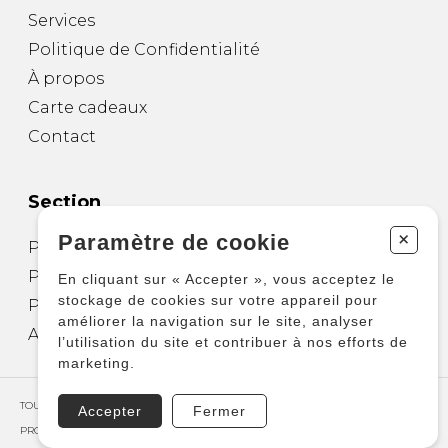
Services
Politique de Confidentialité
À propos
Carte cadeaux
Contact
Section
+
Paramètre de cookie
Partitions pour guitare
Partitions pour autres instruments
En cliquant sur « Accepter », vous acceptez le
stockage de cookies sur votre appareil pour
Partitions pour ensembles
améliorer la navigation sur le site, analyser
Autres produits
l’utilisation du site et contribuer à nos efforts de
marketing.
TOUS DROITS RÉSERVÉS © COPYRIGHT 2026 – PRODUCTIONS D'OZ
Accepter
Fermer
PROPULSÉ PAR