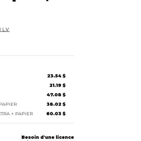
L.V.
23.54 $
21.19 $
47.08 $
PAPIER
38.02 $
TRA + PAPIER
60.03 $
Besoin d'une licence