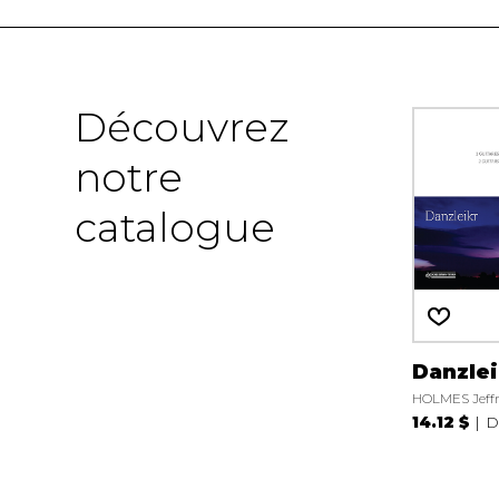
Découvrez
notre
catalogue
Danzlei
HOLMES Jeffr
14.12 $
D