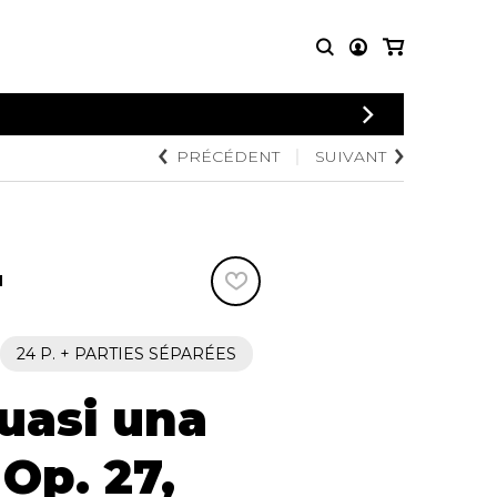
CONNEXION
PRÉCÉDENT
SUIVANT
PARTITIONS
AUTRES
INSCRIPTION
POUR
PRODUITS
ENSEMBLES
Articles promotionnels
Chœur
Cordes Knobloch
Concerto
Disques compacts et
N
Musique de chambre
DVDs
Orchestre
Ouvrages théoriques
et livres
Quatuor de flûtes
24 P. + PARTIES SÉPARÉES
Quatuor de saxophones
uasi una
 Op. 27,