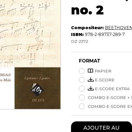
Hautbois
no. 2
Luth
Mandoline
Orgue
Compositeur:
BEETHOVEN 
Percussion
ISBN:
978-2-89737-289-7
Piano
DZ 2372
Saxophone
Trombone
FORMAT
Trompette
Tuba
PAPIER
Ukulélé
E-SCORE
Violon
E-SCORE EXTRA
Violoncelle
Voix
COMBO E-SCORE + 
COMBO E-SCORE EX
AJOUTER AU