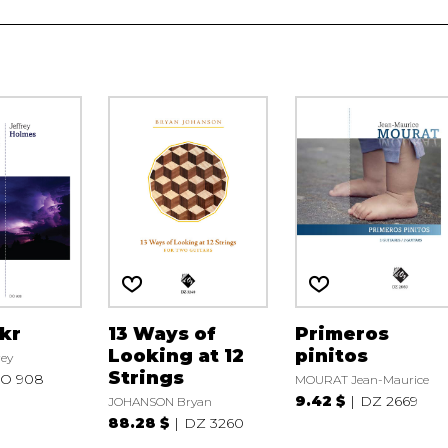
kr
13 Ways of
Primeros
Looking at 12
pinitos
ey
Strings
O 908
MOURAT Jean-Maurice
9.42 $
DZ 2669
JOHANSON Bryan
88.28 $
DZ 3260