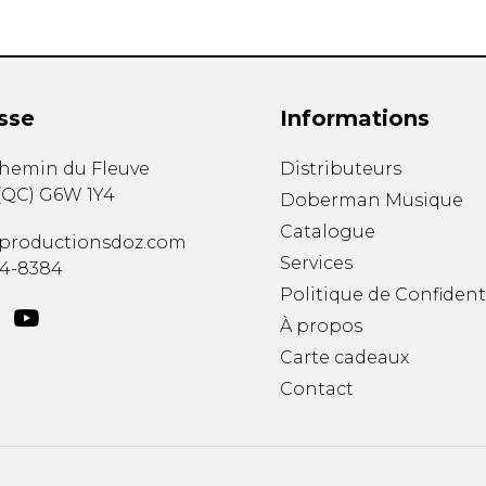
sse
Informations
chemin du Fleuve
Distributeurs
(
QC
)
G6W 1Y4
Doberman Musique
Catalogue
productionsdoz.com
Services
34-8384
Politique de Confident
À propos
Carte cadeaux
Contact