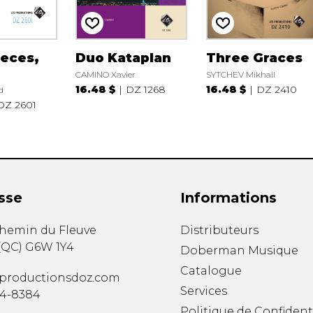
ieces,
Duo Kataplan
Three Graces
CAMINO Xavier
SYTCHEV Mikhail
16.48 $
DZ 1268
16.48 $
DZ 2410
d
DZ 2601
sse
Informations
chemin du Fleuve
Distributeurs
(
QC
)
G6W 1Y4
Doberman Musique
Catalogue
productionsdoz.com
Services
34-8384
Politique de Confident