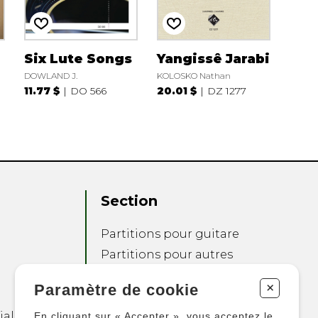
Six Lute Songs
Yangissê Jarabi
DOWLAND J.
KOLOSKO Nathan
11.77 $
DO 566
20.01 $
DZ 1277
Section
Partitions pour guitare
Partitions pour autres
instruments
+
Paramètre de cookie
Partitions pour
ensembles
ialité
En cliquant sur « Accepter », vous acceptez le