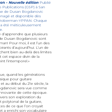
ion -
Nouvelle édition
Publié
lo Publications (GSP) à San
ogue de Dusan Bogdanovic
énagé et disponible dès
s Doberman-YPPAN. Chaque
e a été méticuleusement
e.
e d’apprendre que plusieurs
de Dusan Bogdanovic sont
n! Pour moi, il est l’un des
irants d’aujourd’hui. L’un de
hent bien au-delà des limites
t cet espace divin de la
int l’intemporel.»
ue, quand les générations
sique pour guitare
t au début du 21e siècle, la
ogdanovic sera vue comme
t innovante de cette époque.
avers son exploration du
 polytonal de la guitare,
es de ce que l’on croyait
et a enrichi son vocabulaire