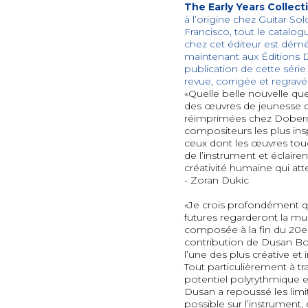
The Early Years Collect
à l’origine chez Guitar So
Francisco, tout le catal
chez cet éditeur est dém
maintenant aux Édition
publication de cette séri
revue, corrigée et regravé
«Quelle belle nouvelle qu
des œuvres de jeunesse 
réimprimées chez Doberma
compositeurs les plus insp
ceux dont les œuvres touc
de l’instrument et éclairen
créativité humaine qui atte
- Zoran Dukic
«Je crois profondément q
futures regarderont la mu
composée à la fin du 20e e
contribution de Dusan B
l’une des plus créative e
Tout particulièrement à tr
potentiel polyrythmique et
Dusan a repoussé les limit
possible sur l’instrument, 