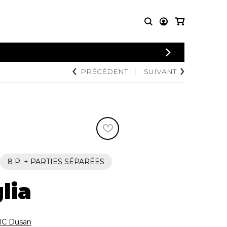
CONNEXION
PRÉCÉDENT
SUIVANT
PARTITIONS
AUTRES
INSCRIPTION
POUR
PRODUITS
ENSEMBLES
Articles promotionnels
Chœur
Cordes Knobloch
Concerto
Disques compacts et
Musique de chambre
DVDs
Orchestre
Ouvrages théoriques
et livres
Quatuor de flûtes
8 P. + PARTIES SÉPARÉES
Quatuor de saxophones
lia
C Dusan