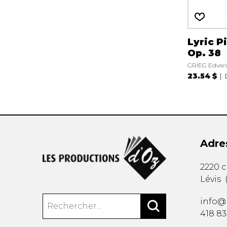
Lyric P
Op. 38
GRIEG Edvar
23.54 $
Adre
2220 
Lévis
info@
418 8