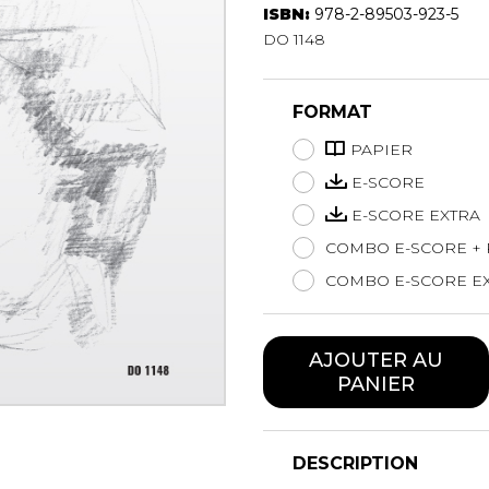
ISBN:
978-2-89503-923-5
Hautbois
DO 1148
Luth
Mandoline
Orgue
FORMAT
Percussion
Piano
PAPIER
Saxophone
E-SCORE
Trombone
E-SCORE EXTRA
Trompette
COMBO E-SCORE + 
Tuba
Ukulélé
COMBO E-SCORE EX
Violon
Violoncelle
AJOUTER AU
Voix
PANIER
DESCRIPTION