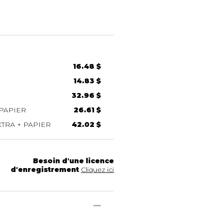
16.48 $
14.83 $
32.96 $
PAPIER
26.61 $
TRA + PAPIER
42.02 $
Besoin d'une licence
d'enregistrement
Cliquez ici