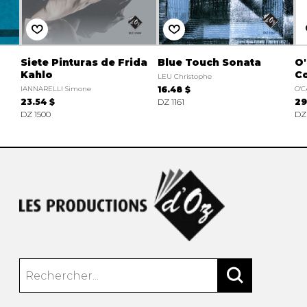
Siete Pinturas de Frida
Blue Touch Sonata
O'
Kahlo
C
LEU Christophe
IANNARELLI Simone
16.48 $
O'C
23.54 $
DZ 1161
29
DZ 1500
DZ