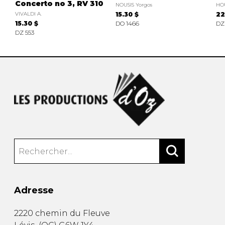
Concerto no 3, RV 310
NOUSIS Yorgos
HO
VIVALDI A.
15.30 $
22
15.30 $
DO 1466
DZ
DZ 553
Adresse
2220 chemin du Fleuve