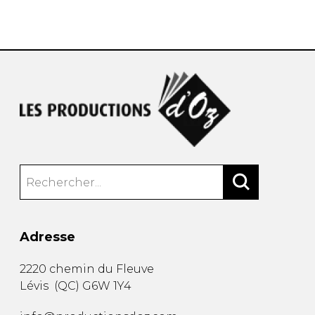
AUTRES PRODUITS
Adresse
2220 chemin du Fleuve
Lévis
(
QC
)
G6W 1Y4