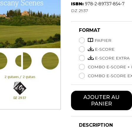
ISBN:
978-2-89737-854-7
Hautbois
DZ 2937
Luth
Mandoline
Orgue
FORMAT
Percussion
Piano
PAPIER
Saxophone
E-SCORE
Trombone
E-SCORE EXTRA
Trompette
COMBO E-SCORE + 
Tuba
Ukulélé
COMBO E-SCORE EX
Violon
Violoncelle
AJOUTER AU
Voix
PANIER
DESCRIPTION