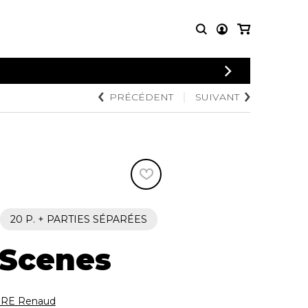
CONNEXION
PRÉCÉDENT
SUIVANT
PARTITIONS
AUTRES
INSCRIPTION
POUR
PRODUITS
ENSEMBLES
Articles promotionnels
Chœur
Cordes Knobloch
Concerto
Disques compacts et
Musique de chambre
DVDs
Orchestre
Ouvrages théoriques
et livres
Quatuor de flûtes
20 P. + PARTIES SÉPARÉES
Quatuor de saxophones
 Scenes
RE Renaud