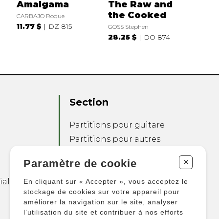
Amalgama
The Raw and
the Cooked
CARBAJO Roque
11.77 $
DZ 815
GOSS Stephen
28.25 $
DO 874
Section
Partitions pour guitare
Partitions pour autres
instruments
+
Paramètre de cookie
Partitions pour
ensembles
ialité
En cliquant sur « Accepter », vous acceptez le
Autres produits
stockage de cookies sur votre appareil pour
améliorer la navigation sur le site, analyser
l’utilisation du site et contribuer à nos efforts