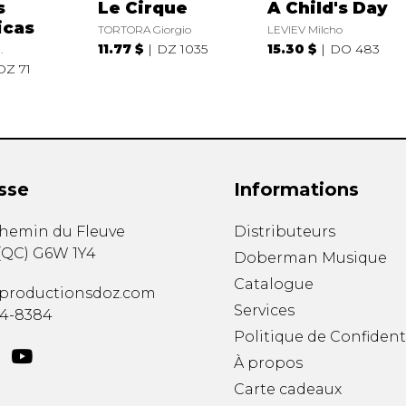
s
Le Cirque
A Child's Day
icas
TORTORA Giorgio
LEVIEV Milcho
11.77 $
DZ 1035
15.30 $
DO 483
.
DZ 71
sse
Informations
chemin du Fleuve
Distributeurs
(
QC
)
G6W 1Y4
Doberman Musique
Catalogue
productionsdoz.com
Services
34-8384
Politique de Confident
À propos
Carte cadeaux