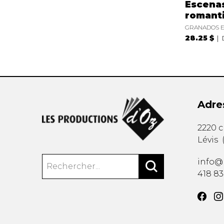
Escena
romant
GRANADOS E
28.25 $
Adre
2220 
Lévis
info@
418 8