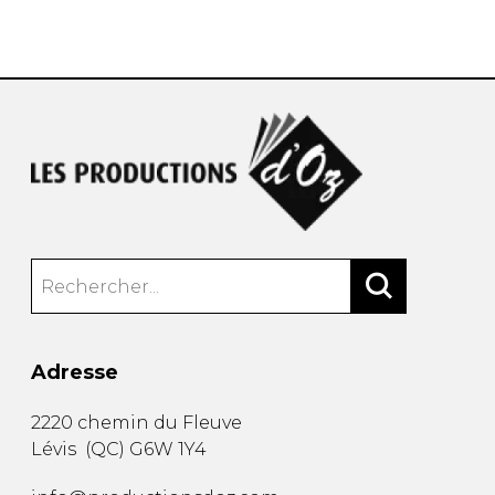
AUTRES PRODUITS
Adresse
2220 chemin du Fleuve
Lévis
(
QC
)
G6W 1Y4