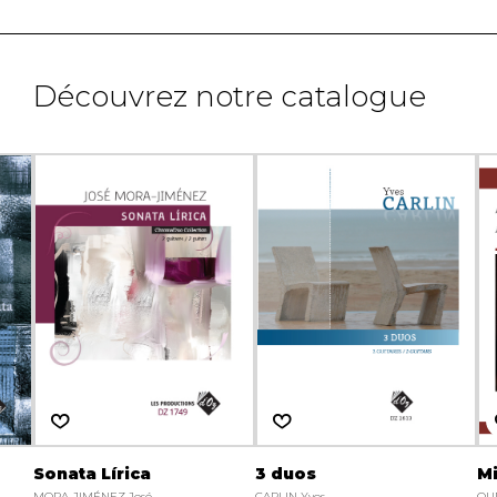
Découvrez notre catalogue
Sonata Lírica
3 duos
M
MORA-JIMÉNEZ José
CARLIN Yves
OU