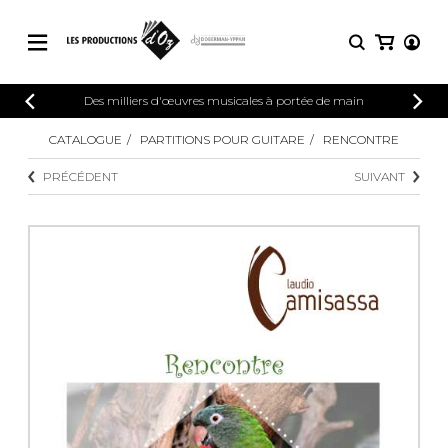
CATALOGUE
Des milliers d'œuvres musicales à portée de main
CONNEXION
Explorez notre catalogue de partitions
CATALOGUE
PARTITIONS POUR GUITARE
RENCONTRE
PARTITIONS 
INSCRIPTION
riche en œuvres originales et en
PRÉCÉDENT
SUIVANT
arrangements de qualité.
Méthodes
Guitare seule
Explorez notre catalogue de partitions
riche en œuvres originales et en
2 guitares
arrangements de qualité.
3 guitares
4 guitares
PARTITIONS POUR GUITARE
5 guitares et plus
Ensemble de guitare
PARTITIONS POUR AUTRES
Orchestre de guitares
INSTRUMENTS
Concerto pour guitar
Guitare et un autre 
PARTITIONS POUR ENSEMBLES
Musique de chambre 