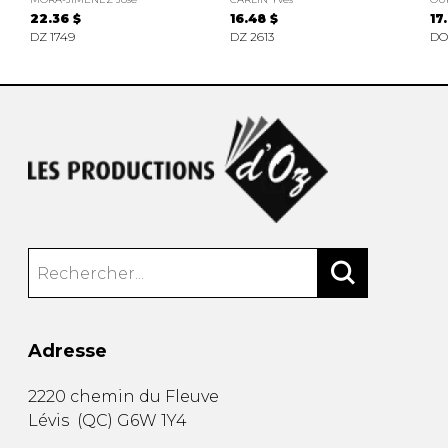
22.36 $
16.48 $
17
DZ 1749
DZ 2613
DO
Adresse
2220 chemin du Fleuve
Lévis
(
QC
)
G6W 1Y4