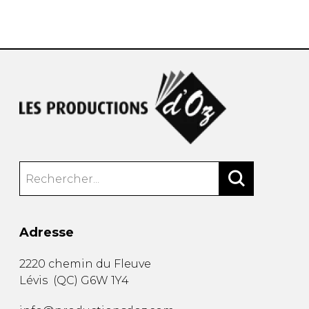
AUTRES PRODUITS
Adresse
2220 chemin du Fleuve
Lévis
(
QC
)
G6W 1Y4