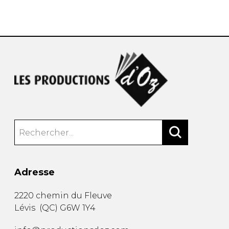
AUTRES PRODUITS
Adresse
2220 chemin du Fleuve
Lévis
(
QC
)
G6W 1Y4