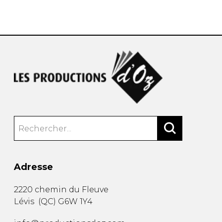
AUTRES PRODUITS
Adresse
2220 chemin du Fleuve
Lévis
(
QC
)
G6W 1Y4