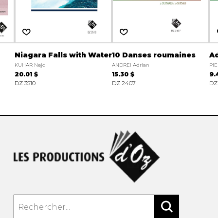
Niagara Falls with Water
10 Danses roumaines
A
KUHAR Nejc
ANDREI Adrian
PIE
20.01 $
15.30 $
9.
DZ 3510
DZ 2407
DZ