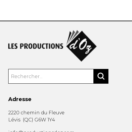
AUTRES PRODUITS
Adresse
2220 chemin du Fleuve
Lévis
(
QC
)
G6W 1Y4