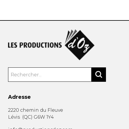
AUTRES PRODUITS
Adresse
2220 chemin du Fleuve
Lévis
(
QC
)
G6W 1Y4