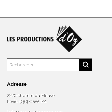
AUTRES PRODUITS
Adresse
2220 chemin du Fleuve
Lévis
(
QC
)
G6W 1Y4