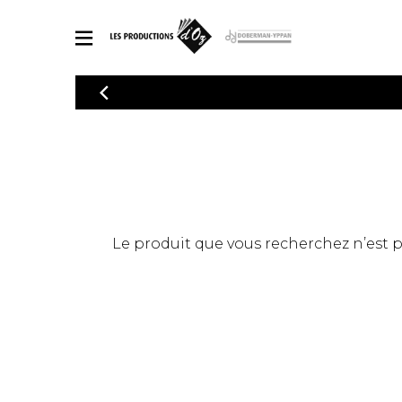
CATALOGUE
Explorez notre catalogue de partitions riche en œuvres originales
PAR
en arrangements de qualité.
Méthod
Guitare 
Explorez notre catalogue de partitions
2 guitare
riche en œuvres originales et en
arrangements de qualité.
3 guitare
PARTITIONS POUR GUITARE
Le produit que vous recherchez n’est pas
4 guitare
5 guitare
Ensembl
PARTITIONS POUR AUTRES INSTRUMENTS
Orchestr
Concerto
Guitare 
PARTITIONS POUR ENSEMBLES
Musique