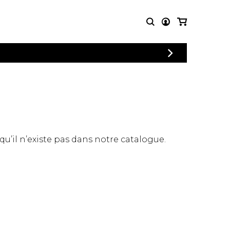
CONNEXION
PARTITIONS
AUTRES
INSCRIPTION
POUR
PRODUITS
ENSEMBLES
Articles promotionnels
Chœur
Cordes Knobloch
Concerto
Disques compacts et
Musique de chambre
DVDs
 qu’il n’existe pas dans notre catalogue.
Orchestre
Ouvrages théoriques
et livres
Quatuor de flûtes
Quatuor de saxophones