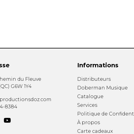
Hautbois
Luth
Mandoline
Orgue
Percussion
Piano
Saxophone
Trombone
Trompette
sse
Informations
Tuba
Ukulélé
chemin du Fleuve
Distributeurs
Violon
(
QC
)
G6W 1Y4
Doberman Musique
Violoncelle
Catalogue
Voix
productionsdoz.com
Services
34-8384
Politique de Confident
À propos
Carte cadeaux