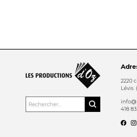
AUTRES PRODUITS
Adre
2220 
Lévis
info@
418 8