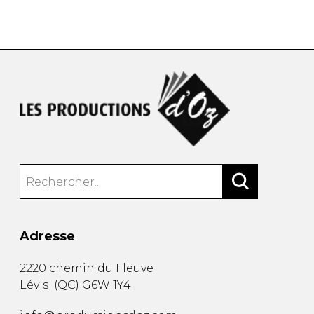
AUTRES PRODUITS
Adresse
2220 chemin du Fleuve
Lévis
(
QC
)
G6W 1Y4