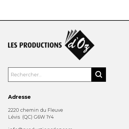
AUTRES PRODUITS
Adresse
2220 chemin du Fleuve
Lévis
(
QC
)
G6W 1Y4