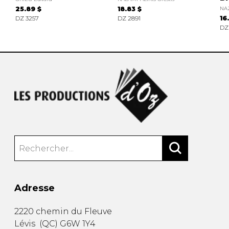
25.89 $
18.83 $
NA
DZ 3257
DZ 2891
16
DZ
Adresse
2220 chemin du Fleuve
Lévis
(
QC
)
G6W 1Y4