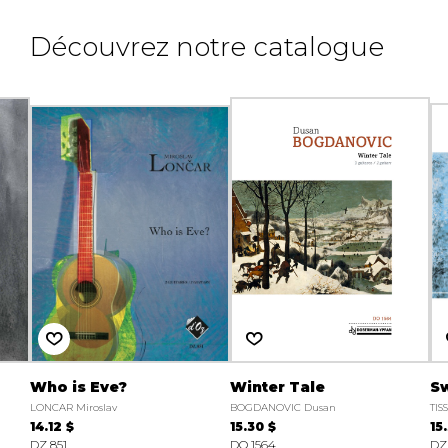
Découvrez notre catalogue
Who is Eve?
Winter Tale
Sw
LONCAR Miroslav
BOGDANOVIC Dusan
TIS
14.12 $
15.30 $
15
DZ 851
DO 1564
DZ