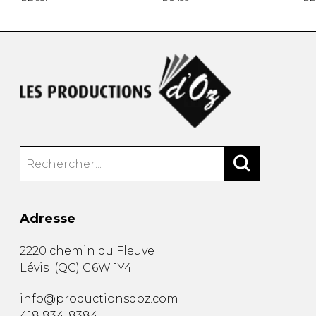
Adresse
2220 chemin du Fleuve
Lévis
(
QC
)
G6W 1Y4
info@productionsdoz.com
418 834-8384