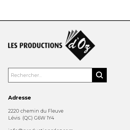
AUTRES PRODUITS
Adresse
2220 chemin du Fleuve
Lévis
(
QC
)
G6W 1Y4