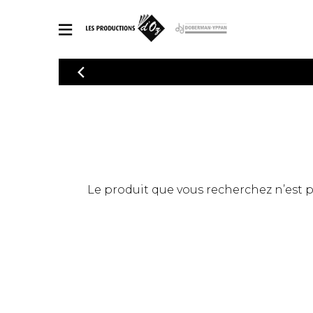
CATALOGUE
Explorez notre catalogue de partitions riche en œuvres originales
PAR
en arrangements de qualité.
Méthod
Guitare 
Explorez notre catalogue de partitions
2 guitare
riche en œuvres originales et en
arrangements de qualité.
3 guitare
PARTITIONS POUR GUITARE
Le produit que vous recherchez n’est pas
4 guitare
5 guitare
Ensembl
PARTITIONS POUR AUTRES INSTRUMENTS
Orchestr
Concerto
Guitare 
PARTITIONS POUR ENSEMBLES
Musique