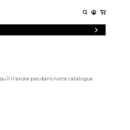
CONNEXION
PARTITIONS
AUTRES
INSCRIPTION
POUR
PRODUITS
ENSEMBLES
Articles promotionnels
Chœur
Cordes Knobloch
Concerto
Disques compacts et
Musique de chambre
DVDs
 qu’il n’existe pas dans notre catalogue.
Orchestre
Ouvrages théoriques
et livres
Quatuor de flûtes
Quatuor de saxophones