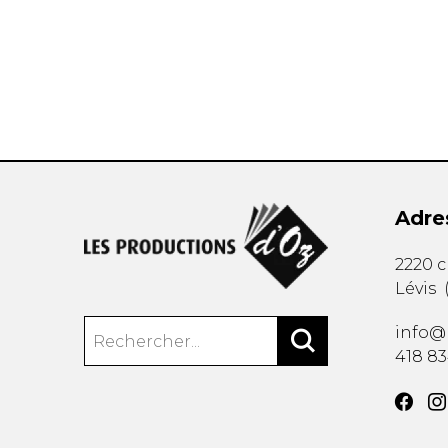
AUTRES PRODUITS
Adre
2220 
Lévis
info@
418 8