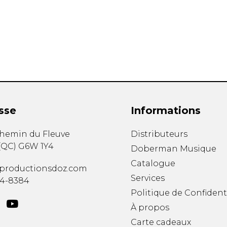
Hautbois
Luth
Mandoline
Orgue
Percussion
Piano
Saxophone
Trombone
Trompette
sse
Informations
Tuba
Ukulélé
chemin du Fleuve
Distributeurs
Violon
(
QC
)
G6W 1Y4
Doberman Musique
Violoncelle
Catalogue
Voix
productionsdoz.com
Services
34-8384
Politique de Confident
À propos
Carte cadeaux