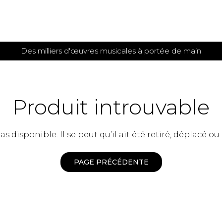
Des milliers d'œuvres musicales à portée de main
 et
TITIONS POUR GUITARE
PARTITIONS
POUR
AUTRES
es
INSTRUMENTS
Produit introuvable
seule
Alto
s
Basse électrique
s
 disponible. Il se peut qu’il ait été retiré, déplacé ou
Basson
s
Clarinette
s et plus
Clavecin
PAGE PRÉCÉDENTE
e de guitares
Contrebasse
e de guitares
Cor anglais
 pour guitare
Cor français
et un autre instrument
Flûte
 de chambre avec guitare
Harpe