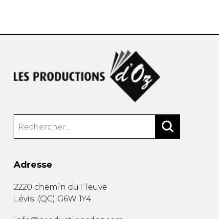
AUTRES PRODUITS
Adresse
2220 chemin du Fleuve
Lévis
(
QC
)
G6W 1Y4